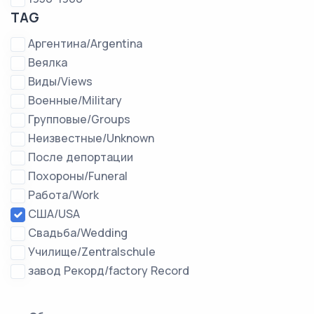
TAG
Аргентина/Argentina
Веялка
Виды/Views
Военные/Military
Групповые/Groups
Неизвестные/Unknown
После депортации
Похороны/Funeral
Работа/Work
США/USA
Свадьба/Wedding
Училище/Zentralschule
завод Рекорд/factory Record