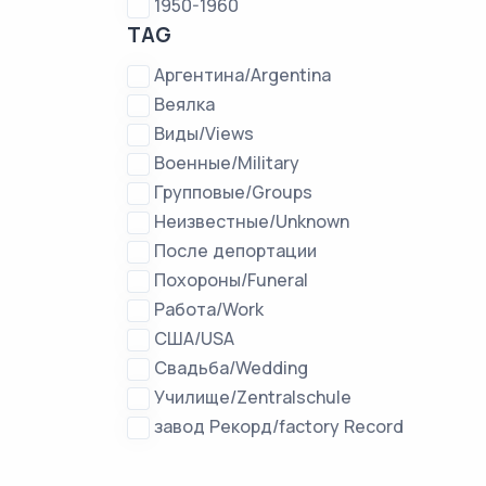
1950-1960
TAG
Аргентина/Argentina
Веялка
Виды/Views
Военные/Military
Групповые/Groups
Неизвестные/Unknown
После депортации
Похороны/Funeral
Работа/Work
США/USA
Свадьба/Wedding
Училище/Zentralschule
завод Рекорд/factory Record