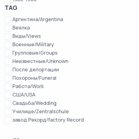
TAG
Аргентина/Argentina
Веялка
Виды/Views
Военные/Military
Групповые/Groups
Неизвестные/Unknown
После депортации
Похороны/Funeral
Работа/Work
США/USA
Свадьба/Wedding
Училище/Zentralschule
завод Рекорд/factory Record