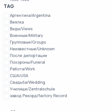
TAG
Аргентина/Argentina
Веялка
Виды/Views
Военные/Military
Групповые/Groups
Неизвестные/Unknown
После депортации
Похороны/Funeral
Работа/Work
США/USA
Свадьба/Wedding
Училище/Zentralschule
завод Рекорд/factory Record