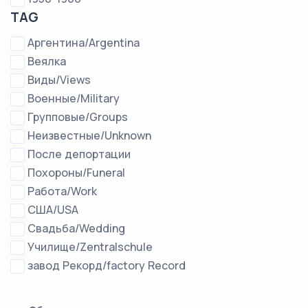
TAG
Аргентина/Argentina
Веялка
Виды/Views
Военные/Military
Групповые/Groups
Неизвестные/Unknown
После депортации
Похороны/Funeral
Работа/Work
США/USA
Свадьба/Wedding
Училище/Zentralschule
завод Рекорд/factory Record