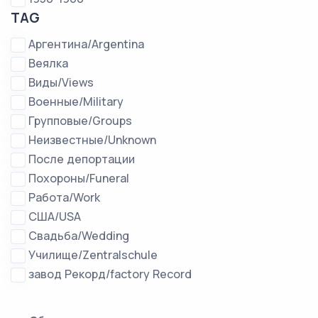
TAG
Аргентина/Argentina
Веялка
Виды/Views
Военные/Military
Групповые/Groups
Неизвестные/Unknown
После депортации
Похороны/Funeral
Работа/Work
США/USA
Свадьба/Wedding
Училище/Zentralschule
завод Рекорд/factory Record