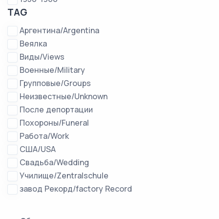
TAG
Аргентина/Argentina
Веялка
Виды/Views
Военные/Military
Групповые/Groups
Неизвестные/Unknown
После депортации
Похороны/Funeral
Работа/Work
США/USA
Свадьба/Wedding
Училище/Zentralschule
завод Рекорд/factory Record